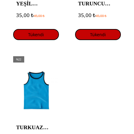
YEŞİL
TURUNCU
ANTREMAN
ANTREMAN
35,00
₺
35,00
₺
45,00
₺
45,00
₺
YELEĞİ
YELEĞİ
Tükendi
Tükendi
%22
TURKUAZ