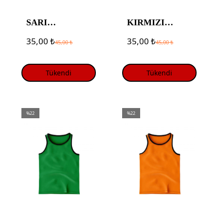
SARI
KIRMIZI
ANTREMAN
ANTREMAN
35,00
₺
35,00
₺
45,00
₺
45,00
₺
YELEĞİ
YELEĞİ
Tükendi
Tükendi
%22
%22