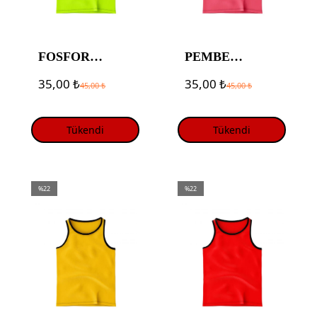
FOSFOR
PEMBE
YEŞİLi
ANTREMAN
35,00
₺
35,00
₺
45,00
₺
45,00
₺
ANTREMAN
YELEĞİ
YELEĞİ
Tükendi
Tükendi
%22
%22